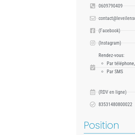
0609790409
contact@leveilenso
(Facebook)
(Instagram)
Rendez-vous:
Par téléphone,
Par SMS
(RDV en ligne)
83531480800022
Position