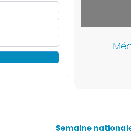
Leaflet
| Map data 
Méd
Semaine national