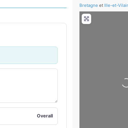
Bretagne
et
Ille-et-Vila
+
−
Press Enter key to search
Overall