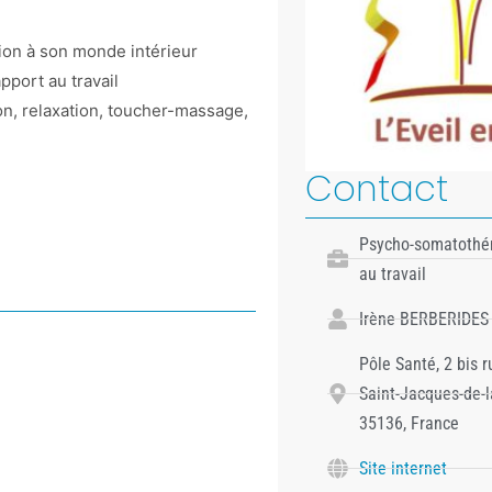
tion à son monde intérieur
port au travail
ion, relaxation, toucher-massage,
Contact
Psycho-somatothér
au travail
Irène BERBERIDES
Pôle Santé, 2 bis r
Saint-Jacques-de-l
35136, France
Site internet