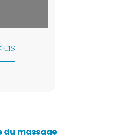
©
OpenStreetMap
contributors
ias
e du massage