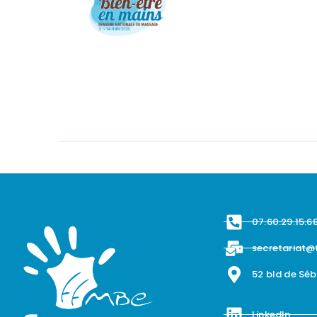
07.60.29.15.6
secretariat@
52 bld de Sé
LinkedIn