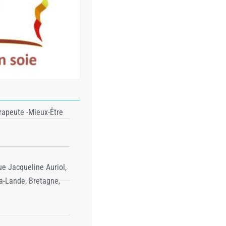
apeute -Mieux-Être
ue Jacqueline Auriol,
a-Lande, Bretagne,