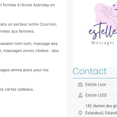
et formée à l’école Azenday en
ans un secteur entre Cournon,
servées aux femmes.
awaïen lomi lomi, massage des
, massages zones ciblées : dos,
Contact
sages amma assis pour les
Estelle Luce
es cartes cadeaux.
Estelle LUCE
142 chemin des gr
Estandeuil, Estand