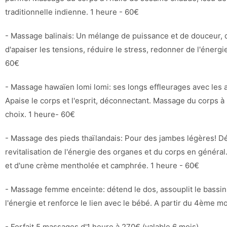
traditionnelle indienne. 1 heure - 60€
- Massage balinais: Un mélange de puissance et de douceur, d
d'apaiser les tensions, réduire le stress, redonner de l'énergie 
60€
- Massage hawaïen lomi lomi: ses longs effleurages avec les 
Apaise le corps et l'esprit, déconnectant. Massage du corps à 
choix. 1 heure- 60€
- Massage des pieds thaïlandais: Pour des jambes légères! D
revitalisation de l'énergie des organes et du corps en général.
et d'une crème mentholée et camphrée. 1 heure - 60€
- Massage femme enceinte: détend le dos, assouplit le bassin
l'énergie et renforce le lien avec le bébé. A partir du 4ème m
- Forfait 5 massages d'1 heure à 270€ (valable 6 mois).