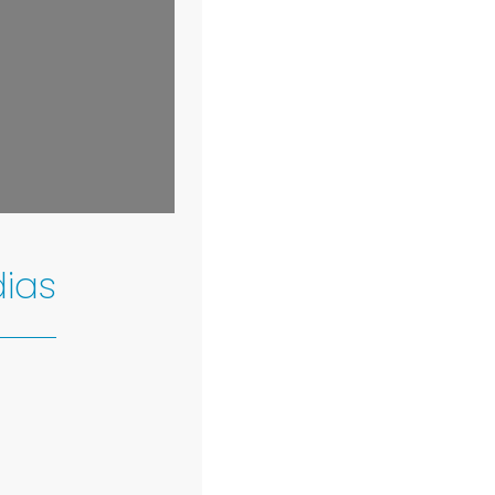
©
OpenStreetMap
contributors
ias