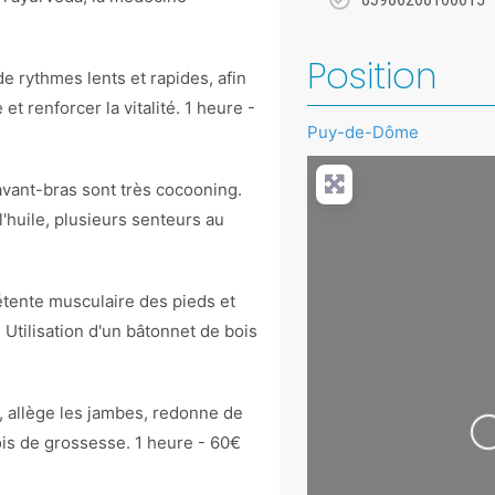
Position
e rythmes lents et rapides, afin
et renforcer la vitalité. 1 heure -
Puy-de-Dôme
+
avant-bras sont très cocooning.
−
l'huile, plusieurs senteurs au
Press Enter key to search
étente musculaire des pieds et
 Utilisation d'un bâtonnet de bois
, allège les jambes, redonne de
ois de grossesse. 1 heure - 60€