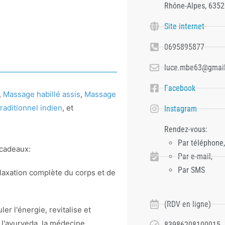
Rhône-Alpes, 6352
Site internet
0695895877
luce.mbe63@gmai
Facebook
,
Massage habillé assis
,
Massage
raditionnel indien
, et
Instagram
Rendez-vous:
Par téléphone,
 cadeaux:
Par e-mail,
Par SMS
elaxation complète du corps et de
(RDV en ligne)
er l'énergie, revitalise et
 l'ayurveda, la médecine
83986208100015