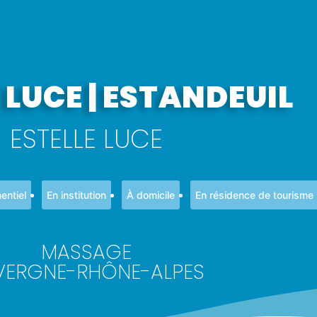
 LUCE | ESTANDEUIL
ESTELLE LUCE
entiel
En institution
À domicile
En résidence de tourisme
MASSAGE
VERGNE-RHÔNE-ALPES