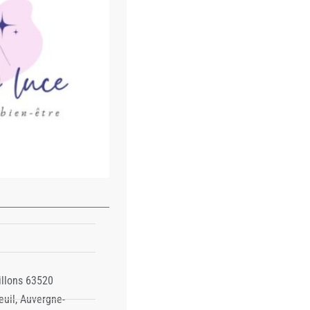
illons 63520
euil, Auvergne-