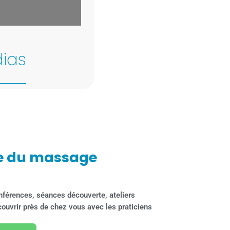
©
OpenStreetMap
contributors
ias
e du massage
nférences, séances découverte, ateliers
découvrir près de chez vous avec les praticiens