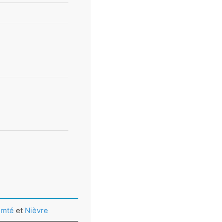
omté
et
Nièvre