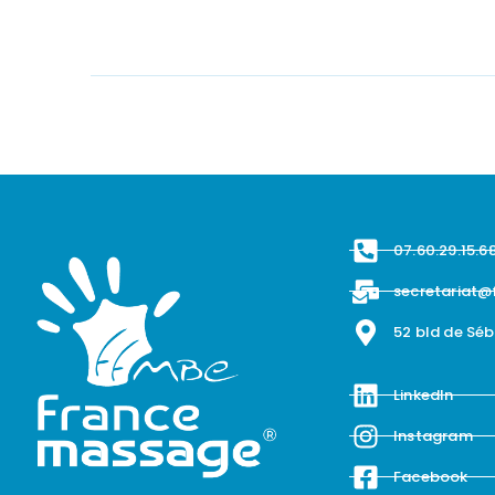
07.60.29.15.6
secretariat@
52 bld de Sé
LinkedIn
Instagram
Facebook