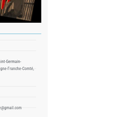
aint-Germain-
ogne-Franche-Comté,
e@gmail.com