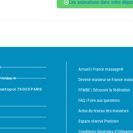
Les animations dans votre dépa
8
Accueil | France massage®
ffmbe.fr
Devenir masseur·se France mas
bastopol 75003 PARIS
FFMBE | Découvrir la fédération
FAQ | Foire aux questions
Actus du réseau des masseurs
Espace réservé Praticien
Conditions Générales d’Utilisatio