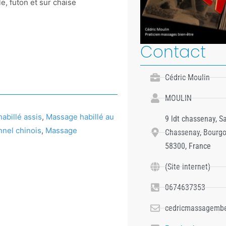
e, futon et sur chaise
Contact
Cédric Moulin
MOULIN
abillé assis
,
Massage habillé au
9 ldt chassenay, S
nnel chinois
,
Massage
Chassenay, Bourg
58300, France
(Site internet)
0674637353
cedricmassagemb