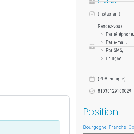
Facebook
(Instagram)
Rendez-vous:
Par téléphone,
Par e-mail,
Par SMS,
En ligne
(RDV en ligne)
81030129100029
Position
Bourgogne-Franche-C