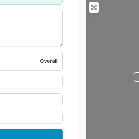
+
−
Press Enter key to search
Overall