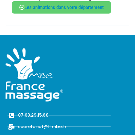
Les animations dans votre département
07.60.29.15.68
secretariat@ffmbe.fr