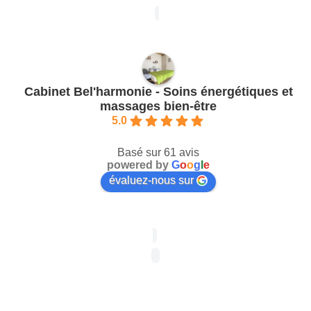
Cabinet Bel'harmonie - Soins énergétiques et
massages bien-être
5.0
Basé sur 61 avis
powered by
G
o
o
g
l
e
évaluez-nous sur