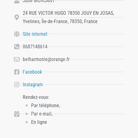
Julie MORCANT
24 RUE VICTOR HUGO 78350 JOUY EN JOSAS,
Yvelines, Île-de-France, 78350, France
Site internet
0687148614
belharmonie@orange.fr
Facebook
Instagram
Rendez-vous:
Par téléphone,
Par e-mail,
En ligne