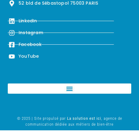
52 bld de Sébastopol 75003 PARIS
LinkedIn
Instagram
Facebook
YouTube
© 2025 | Site propulsé par
La solution est ici
, agence de
communication dédiée aux métiers de bien-être