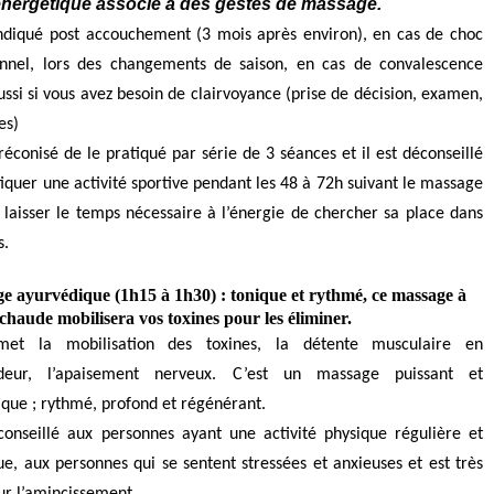
énergétique associé à des gestes de massage.
 indiqué post accouchement (3 mois après environ), en cas de choc
nnel, lors des changements de saison, en cas de convalescence
ssi si vous avez besoin de clairvoyance (prise de décision, examen,
es)
préconisé de le pratiqué par série de 3 séances et il est déconseillé
iquer une activité sportive pendant les 48 à 72h suivant le massage
 laisser le temps nécessaire à l’énergie de chercher sa place dans
s.
e ayurvédique (1h15 à 1h30) : tonique et rythmé, ce massage à
 chaude mobilisera vos toxines pour les éliminer.
met la mobilisation des toxines, la détente musculaire en
ndeur, l’apaisement nerveux. C’est un massage puissant et
que ; rythmé, profond et régénérant.
 conseillé aux personnes ayant une activité physique régulière et
e, aux personnes qui se sentent stressées et anxieuses et est très
ur l’amincissement.