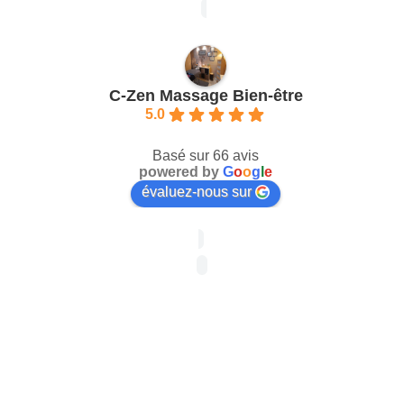
C-Zen Massage Bien-être
5.0
Basé sur 66 avis
powered by
G
o
o
g
l
e
évaluez-nous sur