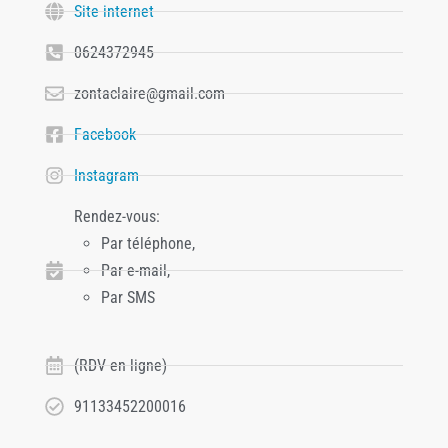
Site internet
0624372945
zontaclaire@gmail.com
Facebook
Instagram
Rendez-vous:
Par téléphone,
Par e-mail,
Par SMS
(RDV en ligne)
91133452200016