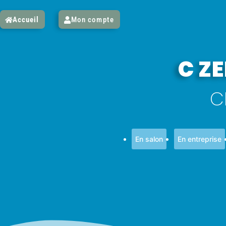
Accueil
Mon compte
C ZE
C
En salon
En entreprise