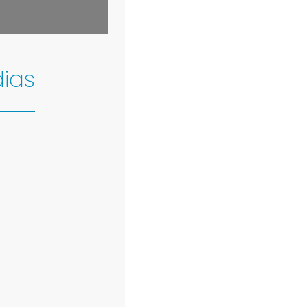
©
OpenStreetMap
contributors
ias