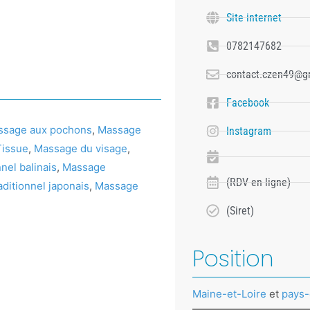
Site internet
0782147682
contact.czen49@g
Facebook
ssage aux pochons
,
Massage
Instagram
issue
,
Massage du visage
,
nel balinais
,
Massage
(RDV en ligne)
ditionnel japonais
,
Massage
(Siret)
Position
Maine-et-Loire
et
pays-