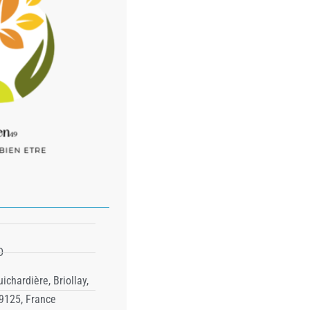
D
ichardière, Briollay,
49125, France