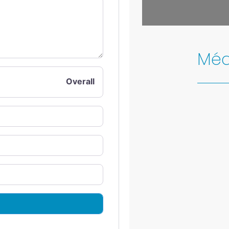
Leaflet
| Map data 
Méd
Overall