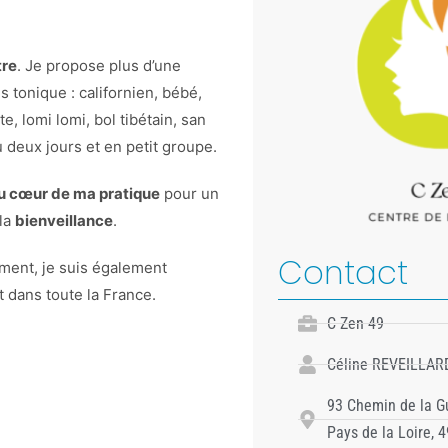
tre
. Je propose plus d’une
 tonique : californien, bébé,
, lomi lomi, bol tibétain, san
 deux jours et en petit groupe.
u cœur de ma pratique
pour un
la
bienveillance
.
Contact
ment, je suis également
 dans toute la France.
C Zen 49
Céline REVEILLAR
93 Chemin de la Gu
Pays de la Loire, 