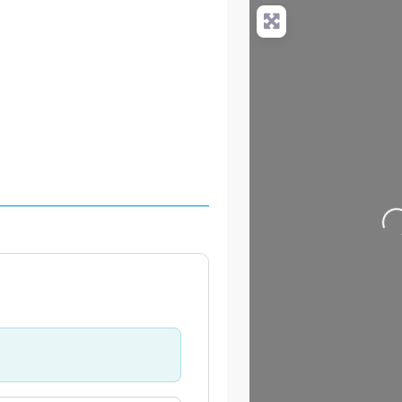
+
−
Press Enter key to search