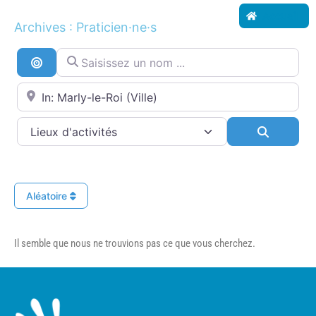
Accueil
Archives : Praticien·ne·s
Saisissez un nom ...
Recherche par distance
Proche de...
Search
Aléatoire
Il semble que nous ne trouvions pas ce que vous cherchez.