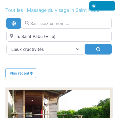
Accueil
Tout les : Massage du visage in Saint Pabu
Saisissez un nom ...
Recherche par distance
Proche de...
Search
Plus récent